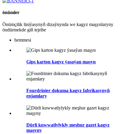
önümler
Önümçilik liniýasynyň dizaýnynda we kagyz maşynlaryny
öndürmekde giň tejribe
hemmesi
Gips karton kagyz ýasaýan maşyn
Fourdrinier dokuma kagyz fabrikasynyň
enjamlary
Dürli kuwwatlylykly meşhur gazet kagyz
maşyny