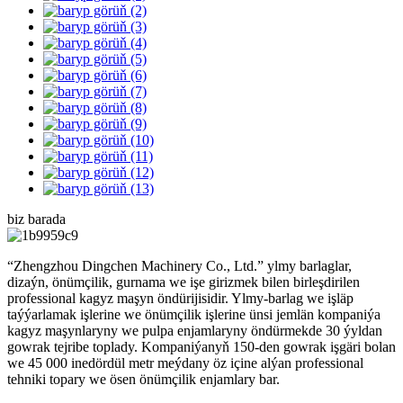
biz barada
“Zhengzhou Dingchen Machinery Co., Ltd.” ylmy barlaglar,
dizaýn, önümçilik, gurnama we işe girizmek bilen birleşdirilen
professional kagyz maşyn öndürijisidir. Ylmy-barlag we işläp
taýýarlamak işlerine we önümçilik işlerine ünsi jemlän kompaniýa
kagyz maşynlaryny we pulpa enjamlaryny öndürmekde 30 ýyldan
gowrak tejribe toplady. Kompaniýanyň 150-den gowrak işgäri bolan
we 45 000 inedördül metr meýdany öz içine alýan professional
tehniki topary we ösen önümçilik enjamlary bar.