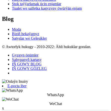
Stok taýýarlamak üçin enjamlar
Tualet we salfetka kagyzyny öwürýän enjam
Blog
Moda
Biziň hekaýamyz
Satyşlar we Geleşikler
© Awtorlyk hukugy - 2010-2022: Ähli hukuklar goralan.
Gyzgyn önümler
Sahypanyň kartasy
IŇ GOWY BLOG
IŇ GOWY GÖZLEG
E-poçta iber
WhatsApp
WeChat
x