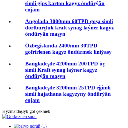
simli gips karton kagyz öndürýän
enjam
Angolada 3000mm 60TPD goşa simli
dörtburçluk kraft synag laýner kagyz
öndürýän maşyn
Özbegistanda 2400mm 30TPD
gofrirlenen kagyz öndürmek liniýasy
Bangladeşde 4200mm 200TPD üç
simli Kraft synag laýner kagyz
öndürýän maşyn
Bangladeşde 3200mm 25TPD eğimli
simli hajathana kagyzyny öndürýän
enjam
Hyzmatdaşlyk gol çekmek