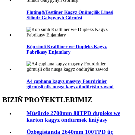
Fluting&Testliner Kagyz Önümçilik Linesi
Silindr Galypynyň Görnüşi
Köp simli Kraftliner we Dupleks Kagyz
Fabrikasy Enjamlary
A4 çaphana kagyz maşyny Fourdrinier
görnüşli ofis nusga kagyz öndürýän zawod
BIZIŇ PROÝEKTLERIMIZ
Müsürde 2700mm 80TPD dupleks we
karton kagyz öndürmek liniýasy
Özbegistanda 2640mm 100TPD üç