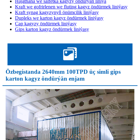
Hajathana we salfetka kagyzy öndürýän liniýa
Kraft we gofrirlenen we fluting kagyz öndürmek liniýasy
Kraft synag kagyzynyň önümçilik liniýasy
Dupleks we karton kagyz öndürmek liniýasy
Çap kagyzy öndürmek liniýasy
Gips karton kagyz öndürmek liniýasy
Özbegistanda 2640mm 100TPD üç simli gips
karton kagyz öndürýän enjam