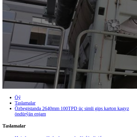
Öý
Taslamalar
Özbegistanda 2640mm 100TPD üç simli gips karton kagyz
öndürýän enjam
Taslamalar