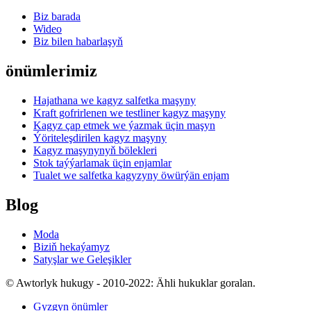
Biz barada
Wideo
Biz bilen habarlaşyň
önümlerimiz
Hajathana we kagyz salfetka maşyny
Kraft gofrirlenen we testliner kagyz maşyny
Kagyz çap etmek we ýazmak üçin maşyn
Ýöriteleşdirilen kagyz maşyny
Kagyz maşynynyň bölekleri
Stok taýýarlamak üçin enjamlar
Tualet we salfetka kagyzyny öwürýän enjam
Blog
Moda
Biziň hekaýamyz
Satyşlar we Geleşikler
© Awtorlyk hukugy - 2010-2022: Ähli hukuklar goralan.
Gyzgyn önümler