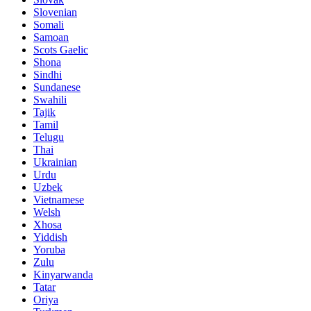
Slovenian
Somali
Samoan
Scots Gaelic
Shona
Sindhi
Sundanese
Swahili
Tajik
Tamil
Telugu
Thai
Ukrainian
Urdu
Uzbek
Vietnamese
Welsh
Xhosa
Yiddish
Yoruba
Zulu
Kinyarwanda
Tatar
Oriya