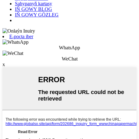
Sahypanyň kartasy
IŇ GOWY BLOG
IŇ GOWY GÖZLEG
E-poçta iber
WhatsApp
WeChat
x