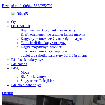
Bize jaň ediň: 0086-15638252792
Öý
ÖNÜMLER
Hajathana we kagyz salfetka maşyny
Kraft gofrirlenen we testliner kagyz maşyny
Kagyz çap etmek we ýazmak üçin maşyn
Ýöriteleşdirilen kagyz maşyny
Kagyz maşynynyň bölekleri
Stok taýýarlamak üçin enjamlar
Tualet we salfetka kagyzyny öwürýän enjam
Biziň taslamalarymyz
Biz barada
Blog
Moda
Biziň hekaýamyz
Satyşlar we Geleşikler
Biz bilen habarlaşyň
English