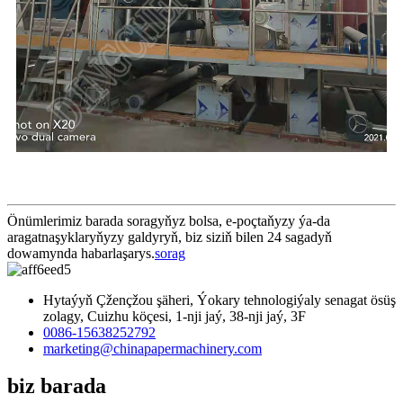
Önümlerimiz barada soragyňyz bolsa, e-poçtaňyzy ýa-da
aragatnaşyklaryňyzy galdyryň, biz siziň bilen 24 sagadyň
dowamynda habarlaşarys.
sorag
Hytaýyň Çžençžou şäheri, Ýokary tehnologiýaly senagat ösüş
zolagy, Cuizhu köçesi, 1-nji jaý, 38-nji jaý, 3F
0086-15638252792
marketing@chinapapermachinery.com
biz barada