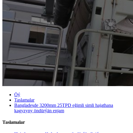
Öý
Taslamalar
Bangladeşde 3200mm 25TPD eğimli simli hajathana
kagyzyny öndürýän enjam
Taslamalar