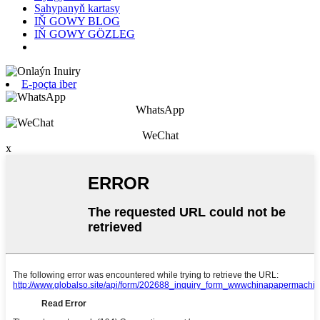
Sahypanyň kartasy
IŇ GOWY BLOG
IŇ GOWY GÖZLEG
E-poçta iber
WhatsApp
WeChat
x