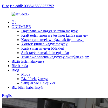
Bize jaň ediň: 0086-15638252792
Öý
ÖNÜMLER
Hajathana we kagyz salfetka maşyny
Kraft gofrirlenen we testliner kagyz maşyny
Kagyz çap etmek we ýazmak üçin maşyn
Ýöriteleşdirilen kagyz maşyny
Kagyz maşynynyň bölekleri
Stok taýýarlamak üçin enjamlar
Tualet we salfetka kagyzyny öwürýän enjam
Biziň taslamalarymyz
Biz barada
Blog
Moda
Biziň hekaýamyz
Satyşlar we Geleşikler
Biz bilen habarlaşyň
English