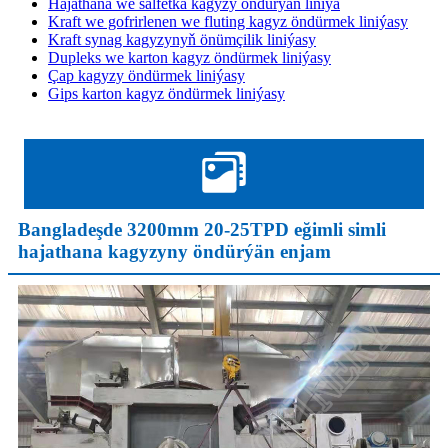
Hajathana we salfetka kagyzy öndürýän liniýa
Kraft we gofrirlenen we fluting kagyz öndürmek liniýasy
Kraft synag kagyzynyň önümçilik liniýasy
Dupleks we karton kagyz öndürmek liniýasy
Çap kagyzy öndürmek liniýasy
Gips karton kagyz öndürmek liniýasy
Bangladeşde 3200mm 20-25TPD eğimli simli
hajathana kagyzyny öndürýän enjam