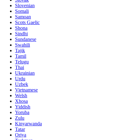
Slovenian
Somali
Samoan
Scots Gaelic
Shona
Sindhi
Sundanese
Swahili
Tajik
Tamil
Telugu
Thai
Ukrainian
Urdu
Uzbek
Vietnamese
Welsh
Xhosa
Yiddish
Yoruba
Zulu
Kinyarwanda
Tatar
Oriya