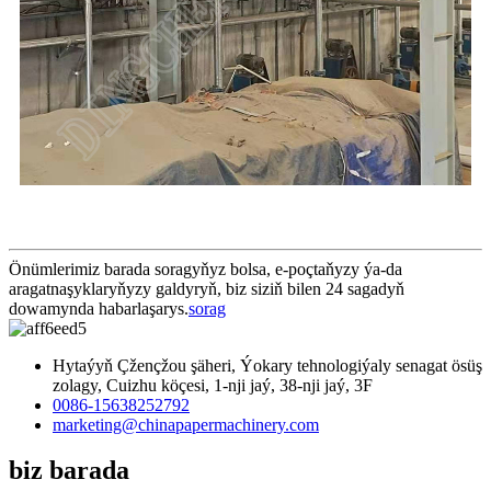
Önümlerimiz barada soragyňyz bolsa, e-poçtaňyzy ýa-da
aragatnaşyklaryňyzy galdyryň, biz siziň bilen 24 sagadyň
dowamynda habarlaşarys.
sorag
Hytaýyň Çžençžou şäheri, Ýokary tehnologiýaly senagat ösüş
zolagy, Cuizhu köçesi, 1-nji jaý, 38-nji jaý, 3F
0086-15638252792
marketing@chinapapermachinery.com
biz barada