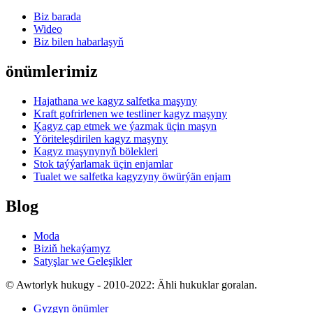
Biz barada
Wideo
Biz bilen habarlaşyň
önümlerimiz
Hajathana we kagyz salfetka maşyny
Kraft gofrirlenen we testliner kagyz maşyny
Kagyz çap etmek we ýazmak üçin maşyn
Ýöriteleşdirilen kagyz maşyny
Kagyz maşynynyň bölekleri
Stok taýýarlamak üçin enjamlar
Tualet we salfetka kagyzyny öwürýän enjam
Blog
Moda
Biziň hekaýamyz
Satyşlar we Geleşikler
© Awtorlyk hukugy - 2010-2022: Ähli hukuklar goralan.
Gyzgyn önümler