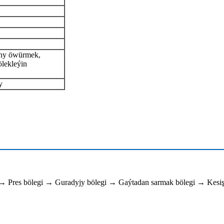
yny öwürmek,
ölekleýin
y
 → Pres bölegi → Guradyjy bölegi → Gaýtadan sarmak bölegi → Kesiş