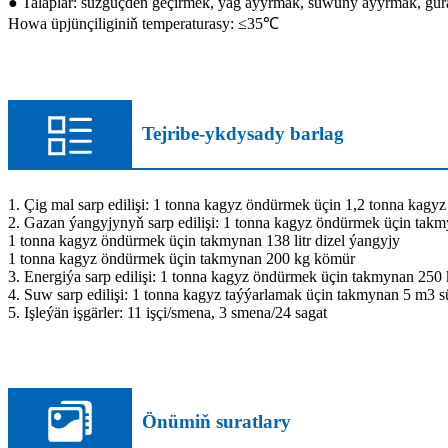
● Talaplar: süzgüçden geçirmek, ýag aýyrmak, suwuny aýyrmak, gu
Howa üpjünçiliginiň temperaturasy: ≤35℃
Tejribe-ykdysady barlag
1. Çig mal sarp edilişi: 1 tonna kagyz öndürmek üçin 1,2 tonna kagyz
2. Gazan ýangyjynyň sarp edilişi: 1 tonna kagyz öndürmek üçin tak
1 tonna kagyz öndürmek üçin takmynan 138 litr dizel ýangyjy
1 tonna kagyz öndürmek üçin takmynan 200 kg kömür
3. Energiýa sarp edilişi: 1 tonna kagyz öndürmek üçin takmynan 25
4. Suw sarp edilişi: 1 tonna kagyz taýýarlamak üçin takmynan 5 m3 s
5. Işleýän işgärler: 11 işçi/smena, 3 smena/24 sagat
Önümiň suratlary