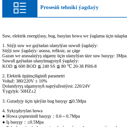
Prosesiň tehniki ýagdaýy
Suw, elektrik energiýasy, bug, basylan howa we ýaglama üçin talaplar
1. Süýji suw we gaýtadan ulanylýan suwuň ýagdaýy:
Süýji suw ýagdaýy: arassa, reňksiz, az çäge
Gazan we arassalaýyş ulgamy üçin ulanylýan täze suw basyşy: 3Mpa
Suwuň gaýtadan ulanylmagynyň ýagdaýy:
KOD ≦ 600 BOD ≦ 240 SS ≦ 80 ℃ 20-38 PH6-8
2. Elektrik üpjünçiliginiň parametri
Voltaž: 380/220V ± 10%
Dolandyryş ulgamynyň naprýaženiýesi: 220/24V
Ýygylyk: 50HZ±2
3. Guradyjy üçin işleýän bug basyşy ≦0.5Mpa
4. Sykyşdyrylan howa
● Howa çeşmesiniň basyşy：0.6～0.7Mpa
● Iş basyşy：≤0.5Mpa