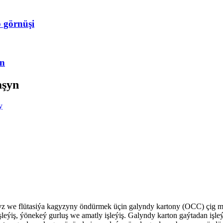
 görnüşi
yn
aşyn
gyz we flütasiýa kagyzyny öndürmek üçin galyndy kartony (OCC) çig
şleýiş, ýönekeý gurluş we amatly işleýiş. Galyndy karton gaýtadan işle