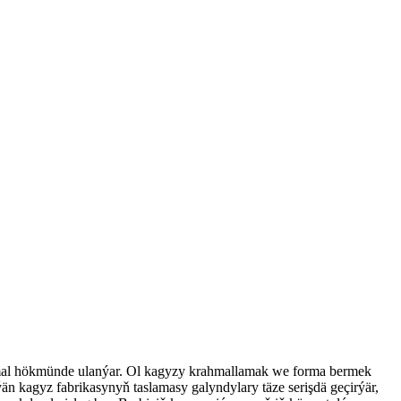
 mal hökmünde ulanýar. Ol kagyzy krahmallamak we forma bermek
ýän kagyz fabrikasynyň taslamasy galyndylary täze serişdä geçirýär,