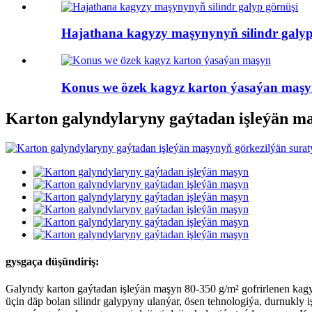
Hajathana kagyzy maşynynyň silindr galyp
Konus we özek kagyz karton ýasaýan maş
Karton galyndylaryny gaýtadan işleýän m
gysgaça düşündiriş:
Galyndy karton gaýtadan işleýän maşyn 80-350 g/m² gofrirlenen ka
üçin däp bolan silindr galypyny ulanýar, ösen tehnologiýa, durnukly i