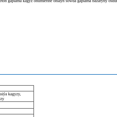
 Karton gaplama kagyz önümlerine onlaýn söwda gaplama bazaryny ösdü
asiýa kagyzy,
yzy