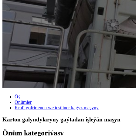
Öý
Önümler
Kraft gofrirlenen we testliner kagyz maşyny
Karton galyndylaryny gaýtadan işleýän maşyn
Önüm kategoriýasy