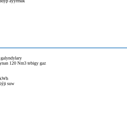
radyp aýyrmak
 galyndylary
mynan 120 Nm3 tebigy gaz
0 kWh
üýji suw