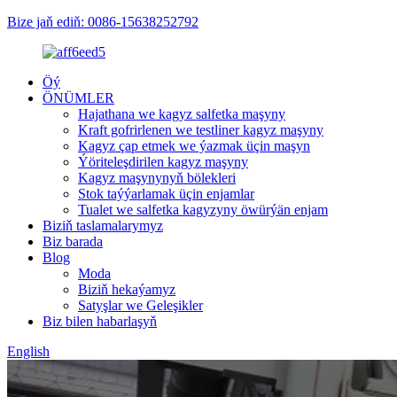
Bize jaň ediň: 0086-15638252792
Öý
ÖNÜMLER
Hajathana we kagyz salfetka maşyny
Kraft gofrirlenen we testliner kagyz maşyny
Kagyz çap etmek we ýazmak üçin maşyn
Ýöriteleşdirilen kagyz maşyny
Kagyz maşynynyň bölekleri
Stok taýýarlamak üçin enjamlar
Tualet we salfetka kagyzyny öwürýän enjam
Biziň taslamalarymyz
Biz barada
Blog
Moda
Biziň hekaýamyz
Satyşlar we Geleşikler
Biz bilen habarlaşyň
English