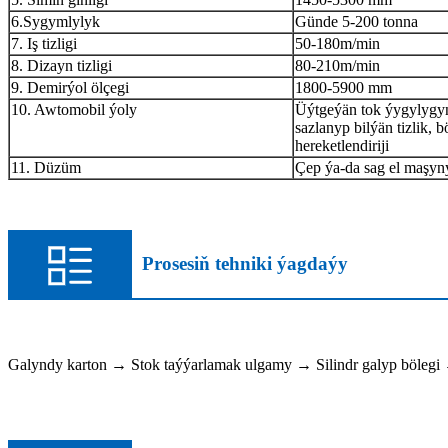
6.Sygymlylyk
Günde 5-200 tonna
7. Iş tizligi
50-180m/min
8. Dizayn tizligi
80-210m/min
9. Demirýol ölçegi
1800-5900 mm
10. Awtomobil ýoly
Üýtgeýän tok ýygylyg
sazlanyp bilýän tizlik, b
hereketlendiriji
11. Düzüm
Çep ýa-da sag el maşyn
Prosesiň tehniki ýagdaýy
Galyndy karton → Stok taýýarlamak ulgamy → Silindr galyp bölegi