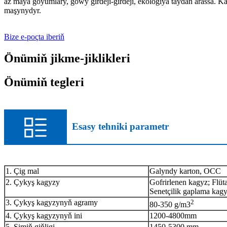
az maýa goýumlary, gowy girdeji-girdeji, ekologiýa taýdan arassa.
maşynydyr.
Bize e-poçta iberiň
Önümiň jikme-jiklikleri
Önümiň tegleri
Esasy tehniki parametr
1. Çig mal
Galyndy karton, OCC
2. Çykyş kagyzy
Gofrirlenen kagyz; Flüt
Senetçilik gaplama kag
3. Çykyş kagyzynyň agramy
2
80-350 g/m3
4. Çykyş kagyzynyň ini
1200-4800mm
5. Simiň giňligi
1450-5300 mm