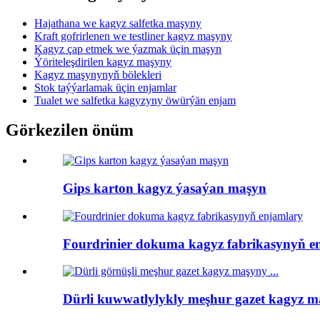
Hajathana we kagyz salfetka maşyny
Kraft gofrirlenen we testliner kagyz maşyny
Kagyz çap etmek we ýazmak üçin maşyn
Ýöriteleşdirilen kagyz maşyny
Kagyz maşynynyň bölekleri
Stok taýýarlamak üçin enjamlar
Tualet we salfetka kagyzyny öwürýän enjam
Görkezilen önüm
Gips karton kagyz ýasaýan maşyn
Fourdrinier dokuma kagyz fabrikasynyň e
Dürli kuwwatlylykly meşhur gazet kagyz 